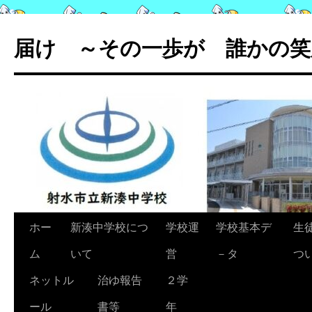
コ
ン
届け ～その一歩が 誰かの笑
テ
ン
ツ
へ
ス
キ
ッ
プ
ホー
新湊中学校につ
学校運
学校基本デ
生
ム
いて
営
－タ
つ
ネットル
治ゆ報告
２学
ール
書等
年