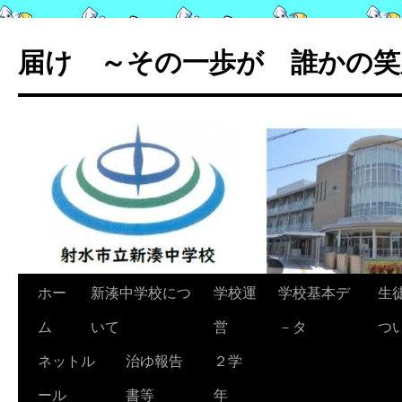
コ
ン
届け ～その一歩が 誰かの笑
テ
ン
ツ
へ
ス
キ
ッ
プ
ホー
新湊中学校につ
学校運
学校基本デ
生
ム
いて
営
－タ
つ
ネットル
治ゆ報告
２学
ール
書等
年