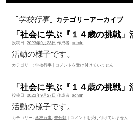
学校行事
「
」カテゴリーアーカイブ
「社会に学ぶ『１４歳の挑戦」
投稿日:
2023年9月28日
作成者:
admin
活動の様子です。
「社
カテゴリー:
学校行事
|
コメントを受け付けていません
会
に
学
「社会に学ぶ『１４歳の挑戦」
ぶ
『１
投稿日:
2023年9月27日
作成者:
admin
４
活動の様子です。
歳
の
「社
カテゴリー:
学校行事
,
未分類
|
コメントを受け付けていません
挑
会
戦」
に
活