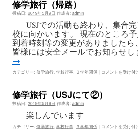
修学旅行（帰路）
子
（学
①
校
投稿日:
2019年5月9日
作成者:
admin
は
到
USJでの活動も終わり、集合完
着
予
校に向かいます。 現在のところ
定）
到着時刻等の変更がありましたら
は
皆様には安全メールでお知らせし
→
修
カテゴリー:
修学旅行
,
学校行事
,
３学年関係
|
コメントを受け付
学
旅
行
修学旅行（USJにて②）
（帰
路）
投稿日:
2019年5月9日
作成者:
admin
は
楽しんでいます
修
カテゴリー:
修学旅行
,
学校行事
,
３学年関係
|
コメントを受け付
学