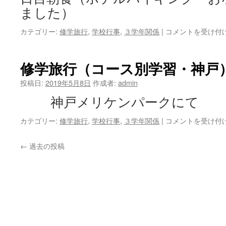
は
ました）
修
カテゴリー:
修学旅行
,
学校行事
,
３学年関係
|
コメントを受け付
学
旅
行
修学旅行（コース別学習・神戸
（食
事
投稿日:
2019年5月8日
作成者:
admin
編）
神戸メリケンパークにて
は
修
カテゴリー:
修学旅行
,
学校行事
,
３学年関係
|
コメントを受け付
学
旅
←
過去の投稿
行
（コ
ー
ス
別
学
習・
神