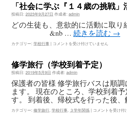
学
動
「社会に学ぶ『１４歳の挑戦」
ぶ
報
『１
投稿日:
2023年9月27日
告
作成者:
admin
４
③
どの生徒も、意欲的に活動に取
歳
は
の
&nb …
続きを読む
→
挑
戦」
「社
カテゴリー:
学校行事
|
コメントを受け付けていません
活
会
動
に
の
学
修学旅行（学校到着予定）
様
ぶ
子
『１
投稿日:
2019年5月9日
作成者:
admin
②
４
は
保護者の皆様 修学旅行バスは順
歳
の
ます。 現在のところ、学校到着予定
挑
す。 到着後、帰校式を行った後、
戦」
活
修
カテゴリー:
修学旅行
,
学校行事
,
３学年関係
|
コメントを受け付
動
学
の
旅
様
行