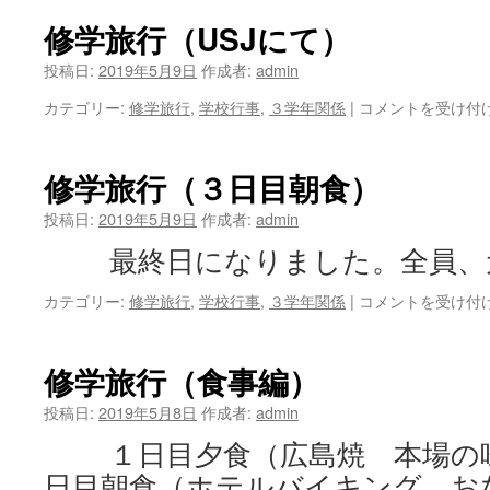
旅
行
修学旅行（USJにて）
（USJ
に
投稿日:
2019年5月9日
作成者:
admin
て
修
カテゴリー:
修学旅行
,
学校行事
,
３学年関係
|
コメントを受け付
②）
学
は
旅
行
修学旅行（３日目朝食）
（USJ
に
投稿日:
2019年5月9日
作成者:
admin
て）
最終日になりました。全員、
は
修
カテゴリー:
修学旅行
,
学校行事
,
３学年関係
|
コメントを受け付
学
旅
行
修学旅行（食事編）
（３
日
投稿日:
2019年5月8日
作成者:
admin
目
１日目夕食（広島焼 本場の味
朝
食）
日目朝食（ホテルバイキング お