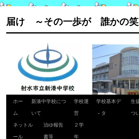
コ
ン
届け ～その一歩が 誰かの笑
テ
ン
ツ
へ
ス
キ
ッ
プ
ホー
新湊中学校につ
学校運
学校基本デ
生
ム
いて
営
－タ
つ
ネットル
治ゆ報告
２学
ール
書等
年