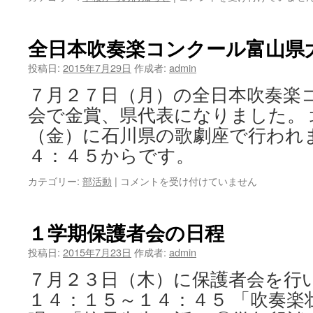
ボ
校
ラ
合
ン
唱
全日本吹奏楽コンクール富山県
テ
は
ィ
投稿日:
2015年7月29日
作成者:
admin
ア
７月２７日（月）の全日本吹奏楽
は
会で金賞、県代表になりました。
（金）に石川県の歌劇座で行われ
４：４５からです。
全
カテゴリー:
部活動
|
コメントを受け付けていません
日
本
吹
１学期保護者会の日程
奏
楽
投稿日:
2015年7月23日
作成者:
admin
コ
７月２３日（木）に保護者会を行
ン
ク
１４：１５～１４：４５ 「吹奏楽
ー