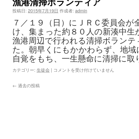
漁港清掃ボランティア
レ
ク
投稿日:
2015年7月19日
作成者:
admin
リ
７／１９（日）にＪＲＣ委員会が
エ
ー
け、集まった約８０人の新湊中生
シ
漁港周辺で行われる清掃ボランテ
ョ
ン
た。朝早くにもかかわらず、地域
は
自覚をもち、一生懸命に清掃に取
漁
カテゴリー:
生徒会
|
コメントを受け付けていません
港
清
←
過去の投稿
掃
ボ
ラ
ン
テ
ィ
ア
は