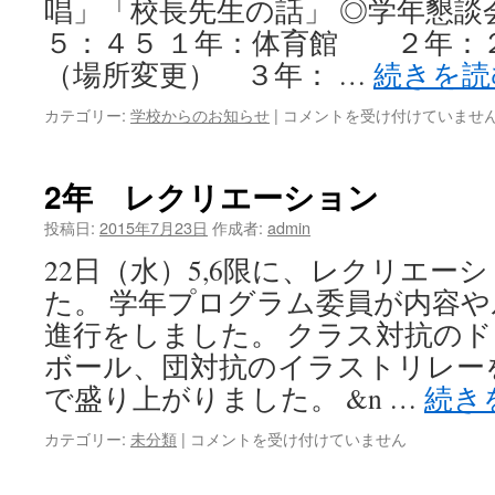
唱」「校長先生の話」 ◎学年懇談
ル
富
５：４５ １年：体育館 ２年：
山
（場所変更） ３年： …
続きを
県
大
１
カテゴリー:
学校からのお知らせ
|
コメントを受け付けていませ
会
学
は
期
保
2年 レクリエーション
護
者
投稿日:
2015年7月23日
作成者:
admin
会
22日（水）5,6限に、レクリエー
の
日
た。 学年プログラム委員が内容
程
進行をしました。 クラス対抗の
は
ボール、団対抗のイラストリレー
で盛り上がりました。 &n …
続き
2
カテゴリー:
未分類
|
コメントを受け付けていません
年
レ