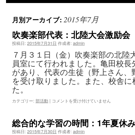
2015年7月
月別アーカイブ:
吹奏楽部代表：北陸大会激励会
投稿日:
2015年7月31日
作成者:
admin
７月３１日（金）吹奏楽部の北陸
員室にて行われました。亀田校長
があり、代表の生徒（野上さん、
を受け取りました。また、校舎に
た。
吹
カテゴリー:
部活動
|
コメントを受け付けていません
奏
楽
部
総合的な学習の時間：1年夏休
代
表：
投稿日:
2015年7月30日
作成者:
admin