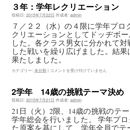
ク
３年：学年レクリエーション
リ
エ
投稿日:
2015年7月22日
作成者:
admin
ー
７／２２（水）の４限に学年プロ
シ
ョ
クリエーションとしてドッヂボー
ン
した。各クラス男女に分かれて対
は
した戦いを繰り広げました。結果
果たしました。
３
カテゴリー:
未分類
|
コメントを受け付けていません
年：
学
年
2学年 14歳の挑戦テーマ決め
レ
ク
投稿日:
2015年7月21日
作成者:
admin
リ
21日（火）2限、14歳の挑戦のテ
エ
ー
学年総会を行いました。 学年プ
シ
た原案を基にして、学年全員でテ
ョ