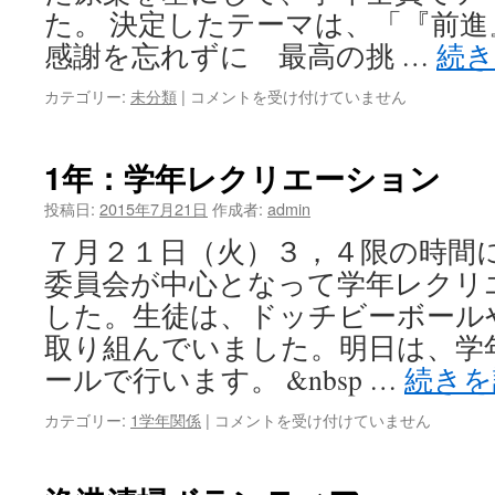
ン
た。 決定したテーマは、「『前進
は
感謝を忘れずに 最高の挑 …
続
2
カテゴリー:
未分類
|
コメントを受け付けていません
学
年
14
1年：学年レクリエーション
歳
の
投稿日:
2015年7月21日
作成者:
admin
挑
７月２１日（火）３，４限の時間
戦
テ
委員会が中心となって学年レクリ
ー
した。生徒は、ドッチビーボール
マ
決
取り組んでいました。明日は、学
め
ールで行います。 &nbsp …
続き
は
1
カテゴリー:
1学年関係
|
コメントを受け付けていません
年：
学
年