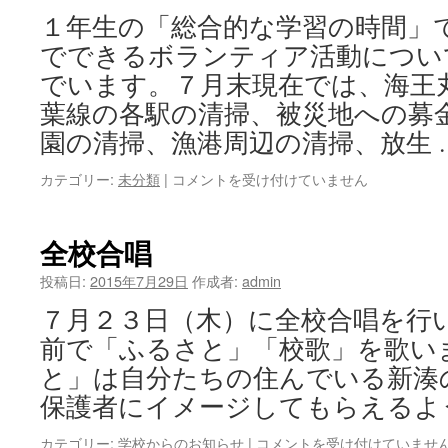
北
１年生の「総合的な学習の時間」
陸
大
でできるボランティア活動につい
会
でいます。７月末現在では、海王
激
励
葉線の各駅の清掃、被災地への募
会
園の清掃、漁港周辺の清掃、放生 
は
総
カテゴリー:
未分類
|
コメントを受け付けていません
合
的
な
全校合唱
学
習
投稿日:
2015年7月29日
作成者:
admin
の
７月２３日（木）に全校合唱を行
時
間：
前で「ふるさと」「校歌」を歌い
1
と」は自分たちの住んでいる新湊
年
夏
保護者にイメージしてもらえるよ
休
み
全
カテゴリー:
学校からのお知らせ
|
コメントを受け付けていませ