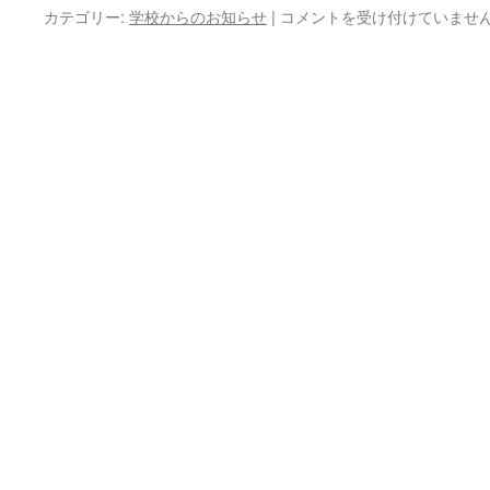
は
給
カテゴリー:
学校からのお知らせ
|
コメントを受け付けていませ
食
だ
よ
り
２
月
号
は