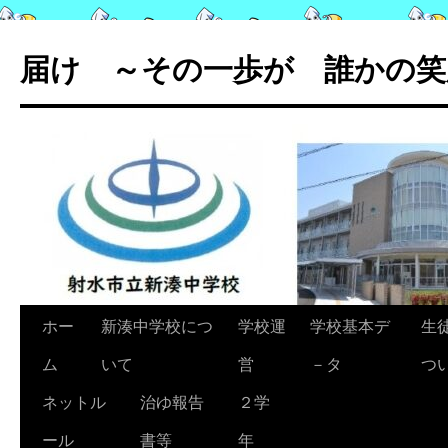
コ
ン
届け ～その一歩が 誰かの笑
テ
ン
ツ
へ
ス
キ
ッ
プ
ホー
新湊中学校につ
学校運
学校基本デ
生
ム
いて
営
－タ
つ
ネットル
治ゆ報告
２学
ール
書等
年