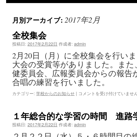
2017年2月
月別アーカイブ:
全校集会
投稿日:
2017年2月22日
作成者:
admin
2月20日（月）に全校集会を行い
大会の受賞等がありました。また
健委員会、広報委員会からの報告
合唱の練習を行いました。
全
カテゴリー:
学校からのお知らせ
|
コメントを受け付けていませ
校
集
会
１年総合的な学習の時間 進路
は
投稿日:
2017年2月22日
作成者:
admin
２月２２日（水）５・６時間目の