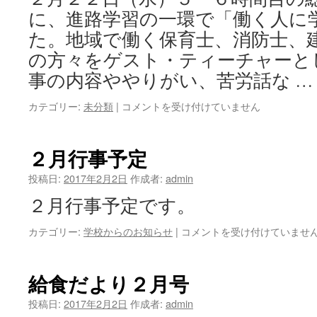
に、進路学習の一環で「働く人に
た。地域で働く保育士、消防士、
の方々をゲスト・ティーチャーと
事の内容ややりがい、苦労話な 
１
カテゴリー:
未分類
|
コメントを受け付けていません
年
総
合
２月行事予定
的
な
投稿日:
2017年2月2日
作成者:
admin
学
２月行事予定です。
習
の
２
カテゴリー:
学校からのお知らせ
|
コメントを受け付けていませ
時
月
間
行
進
事
路
給食だより２月号
予
学
定
投稿日:
2017年2月2日
習
作成者:
admin
は