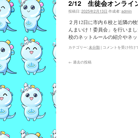
2/12 生徒会オンライ
行
感
投稿日:
2025年2月13日
作成者:
admin
謝
の
２月12日に市内６校と近隣の
集
んまいけ！委員会」を行いまし
い
校のネットルールの紹介やネッ
は
2/12
カテゴリー:
未分類
|
コメントを受け付け
生
徒
←
過去の投稿
会
オ
ン
ラ
イ
ン
交
流
会
は