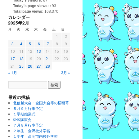
Today's visitors:
87
Today's page views: :
93
Total page views:
168,370
カレンダー
2025年2月
月
火
水
木
金
土
日
1
2
3
4
5
6
7
8
9
10
11
12
13
14
15
16
17
18
19
20
21
22
23
24
25
26
27
28
« 1月
3月 »
最近の投稿
北信越大会・全国大会等の横断幕
８月９月行事予定
１学期始業式
SNS講演会
７月８月行事予定
２年生 金沢校外学習
１学年 高岡市内校外学習