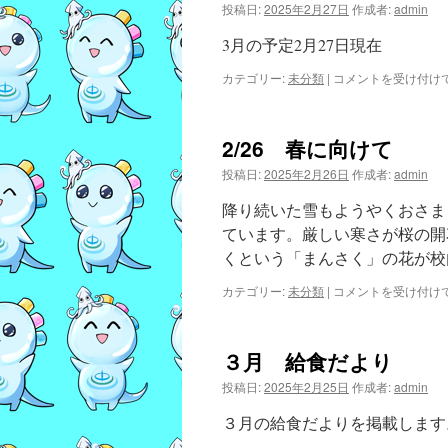
末
投稿日:
2025年2月27日
作成者:
admin
考
査
3月の予定2月27日現在
は
3
カテゴリー:
未分類
|
コメントを受け付け
月
の
予
2/26 春に向けて
定
は
投稿日:
2025年2月26日
作成者:
admin
降り続いた雪もようやくおさま
ています。厳しい寒さが桜の開
くという「まんさく」の花が
2/26
カテゴリー:
未分類
|
コメントを受け付け
春
に
向
３月 給食だより
け
て
投稿日:
2025年2月25日
作成者:
admin
は
３月の給食だよりを掲載します