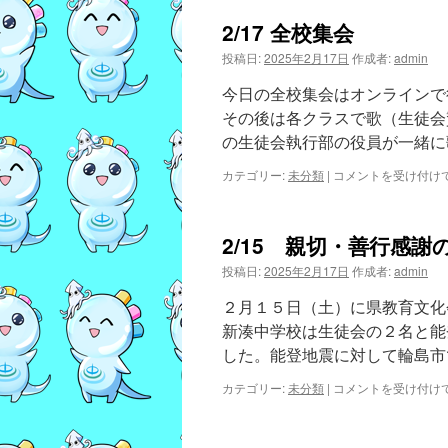
は
2/17 全校集会
投稿日:
2025年2月17日
作成者:
admin
今日の全校集会はオンラインで
その後は各クラスで歌（生徒会
の生徒会執行部の役員が一緒に
2/17
カテゴリー:
未分類
|
コメントを受け付け
全
校
集
2/15 親切・善行感謝
会
は
投稿日:
2025年2月17日
作成者:
admin
２月１５日（土）に県教育文化
新湊中学校は生徒会の２名と能
した。能登地震に対して輪島市
2/15
カテゴリー:
未分類
|
コメントを受け付け
親
切・
善