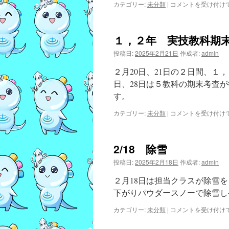
３
カテゴリー:
未分類
|
コメントを受け付け
月
給
食
１，２年 実技教科期
だ
よ
投稿日:
2025年2月21日
作成者:
admin
り
は
２月20日、21日の２日間、１
日、28日は５教科の期末考査
す。
１，
カテゴリー:
未分類
|
コメントを受け付け
２
年
実
2/18 除雪
技
教
投稿日:
2025年2月18日
作成者:
admin
科
期
２月18日は担当クラスが除雪
末
下がりパウダースノーで除雪し
考
査
2/18
カテゴリー:
未分類
|
コメントを受け付け
は
除
雪