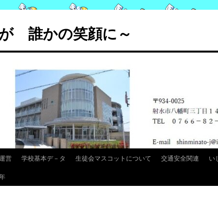
が 誰かの笑顔に～
運営
学校基本デ－タ
生徒会マスコットについて
交通安全関連
い
年