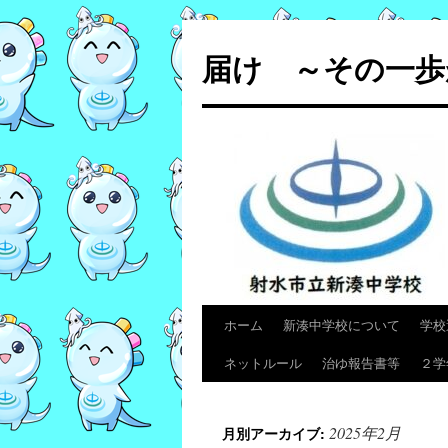
コ
ン
届け ～その一歩
テ
ン
ツ
へ
ス
キ
ッ
プ
ホーム
新湊中学校について
学校
ネットルール
治ゆ報告書等
２学
2025年2月
月別アーカイブ: