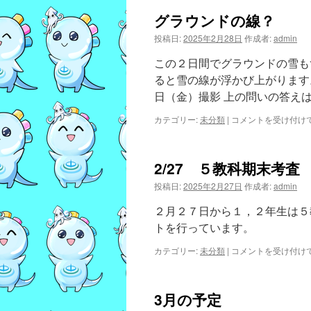
グラウンドの線？
投稿日:
2025年2月28日
作成者:
admin
この２日間でグラウンドの雪も
ると雪の線が浮かび上がります
日（金）撮影 上の問いの答え
グ
カテゴリー:
未分類
|
コメントを受け付け
ラ
ウ
ン
2/27 ５教科期末考査
ド
の
投稿日:
2025年2月27日
作成者:
admin
線？
は
２月２７日から１，２年生は５
トを行っています。
2/27
カテゴリー:
未分類
|
コメントを受け付け
５
教
科
3月の予定
期