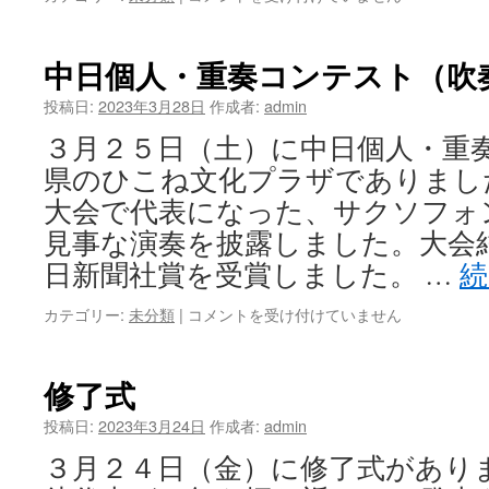
本
ジ
ュ
中日個人・重奏コンテスト（吹
ニ
ア
投稿日:
2023年3月28日
作成者:
admin
管
３月２５日（土）に中日個人・重
打
楽
県のひこね文化プラザでありまし
器
大会で代表になった、サクソフォ
コ
ン
見事な演奏を披露しました。大会
ク
日新聞社賞を受賞しました。 …
ー
ル
中
カテゴリー:
未分類
|
コメントを受け付けていません
は
日
個
人・
修了式
重
奏
投稿日:
2023年3月24日
作成者:
admin
コ
３月２４日（金）に修了式があり
ン
テ