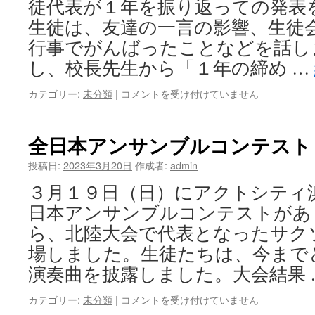
徒代表が１年を振り返っての発表
ス
生徒は、友達の一言の影響、生徒
ト
（吹
行事でがんばったことなどを話し
奏
し、校長先生から「１年の締め …
楽）
は
修
カテゴリー:
未分類
|
コメントを受け付けていません
了
式
は
全日本アンサンブルコンテスト
投稿日:
2023年3月20日
作成者:
admin
３月１９日（日）にアクトシティ
日本アンサンブルコンテストがあ
ら、北陸大会で代表となったサク
場しました。生徒たちは、今まで
演奏曲を披露しました。大会結果 
全
カテゴリー:
未分類
|
コメントを受け付けていません
日