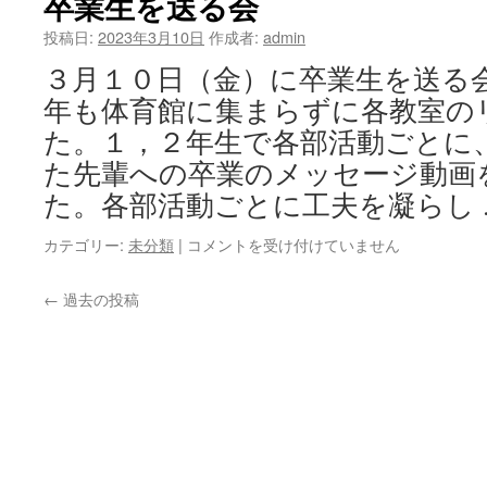
卒業生を送る会
会
式
投稿日:
2023年3月10日
作成者:
admin
は
３月１０日（金）に卒業生を送る
年も体育館に集まらずに各教室の
た。１，２年生で各部活動ごとに
た先輩への卒業のメッセージ動画
た。各部活動ごとに工夫を凝らし
卒
カテゴリー:
未分類
|
コメントを受け付けていません
業
生
←
過去の投稿
を
送
る
会
は