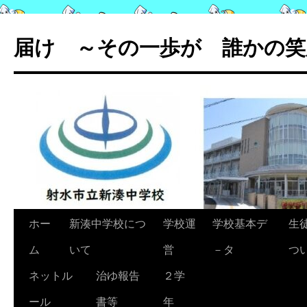
コ
ン
届け ～その一歩が 誰かの笑
テ
ン
ツ
へ
ス
キ
ッ
プ
ホー
新湊中学校につ
学校運
学校基本デ
生
ム
いて
営
－タ
つ
ネットル
治ゆ報告
２学
ール
書等
年