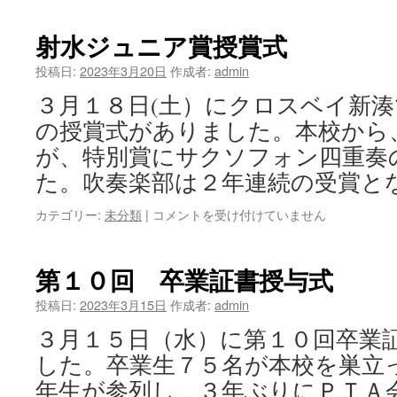
本
ア
射水ジュニア賞授賞式
ン
サ
投稿日:
2023年3月20日
作成者:
admin
ン
３月１８日(土）にクロスベイ新
ブ
ル
の授賞式がありました。本校から
コ
が、特別賞にサクソフォン四重奏
ン
テ
た。吹奏楽部は２年連続の受賞と
ス
ト
射
カテゴリー:
未分類
|
コメントを受け付けていません
は
水
ジ
ュ
第１０回 卒業証書授与式
ニ
ア
投稿日:
2023年3月15日
作成者:
admin
賞
３月１５日（水）に第１０回卒業
授
賞
した。卒業生７５名が本校を巣立
式
年生が参列し、３年ぶりにＰＴＡ
は