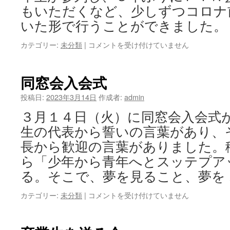
もいただくなど、少しずつコロナ
いた形で行うことができました。
第
カテゴリー:
未分類
|
コメントを受け付けていません
１
０
回
同窓会入会式
卒
業
投稿日:
2023年3月14日
作成者:
admin
証
３月１４日（火）に同窓会入会式
書
授
生の代表から誓いの言葉があり、
与
長から歓迎の言葉がありました。
式
は
ら「少年から青年へとスッテプア
る。そこで、夢を見ること、夢を
同
カテゴリー:
未分類
|
コメントを受け付けていません
窓
会
入