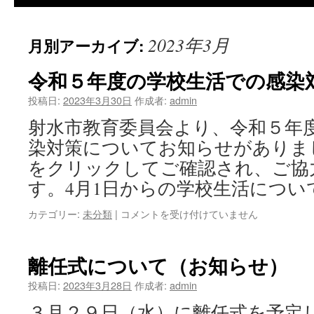
2023年3月
月別アーカイブ:
令和５年度の学校生活での感染
投稿日:
2023年3月30日
作成者:
admin
射水市教育委員会より、令和５年
染対策についてお知らせがありま
をクリックしてご確認され、ご協
す。4月1日からの学校生活につい
令
カテゴリー:
未分類
|
コメントを受け付けていません
和
５
年
離任式について（お知らせ）
度
の
投稿日:
2023年3月28日
作成者:
admin
学
３月２９日（水）に離任式を予定
校