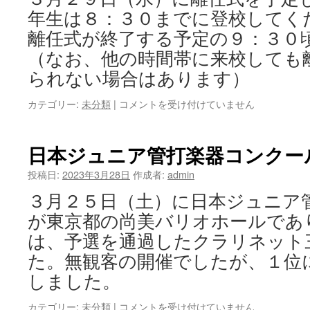
生
年生は８：３０までに登校してく
活
離任式が終了する予定の９：３０
で
の
（なお、他の時間帯に来校しても
感
られない場合はあります）
染
対
離
カテゴリー:
未分類
|
コメントを受け付けていません
策
任
に
式
つ
に
日本ジュニア管打楽器コンクー
い
つ
て
い
投稿日:
2023年3月28日
作成者:
admin
は
て
３月２５日（土）に日本ジュニア
（お
知
が東京都の尚美バリオホールであ
ら
は、予選を通過したクラリネット
せ）
は
た。無観客の開催でしたが、１位
しました。
日
カテゴリー:
未分類
|
コメントを受け付けていません