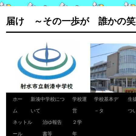
コ
ン
届け ～その一歩が 誰かの笑
テ
ン
ツ
へ
ス
キ
ッ
プ
ホー
新湊中学校につ
学校運
学校基本デ
生
ム
いて
営
－タ
つ
ネットル
治ゆ報告
２学
ール
書等
年