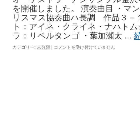
開
を開催しました。 演奏曲目 ・マ
催
リスマス協奏曲ハ長調 作品３－
は
ト：アイネ・クライネ・ナハトム
ラ：リベルタンゴ ・葉加瀬太 …
中
カテゴリー:
未分類
|
コメントを受け付けていません
学
校
ア
ウ
ト
リ
ー
チ
コ
ン
サ
ー
ト
は