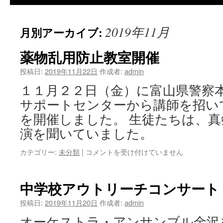
2019年11月
月別アーカイブ:
薬物乱用防止教室開催
投稿日:
2019年11月22日
作成者:
admin
１１月２２日（金）に富山県警察
サポートセンターから講師を招い
を開催しました。 生徒たちは、
演を聞いていました。
薬
カテゴリー:
未分類
|
コメントを受け付けていません
物
乱
用
中学校アウトリーチコンサート
防
止
投稿日:
2019年11月20日
作成者:
admin
教
オーケストラ・アンサンブル金沢
室