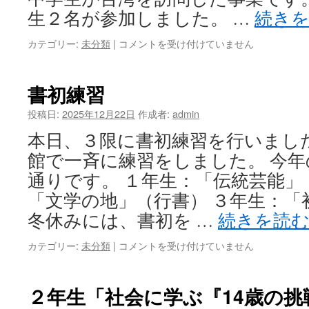
生２名が参加しました。 …
続き
終
カテゴリー:
未分類
|
コメントを受け付けていません
業
式
は
書初練習
投稿日:
2025年12月22日
作成者:
admin
本日、３限に書初練習を行いました
館で一斉に練習をしました。 今
通りです。 １年生：「伝統芸能」
「文学の地」（行書） ３年生：「
冬休みには、書初を …
続きを読
書
カテゴリー:
未分類
|
コメントを受け付けていません
初
練
習
２年生「社会に学ぶ『14歳の挑
は