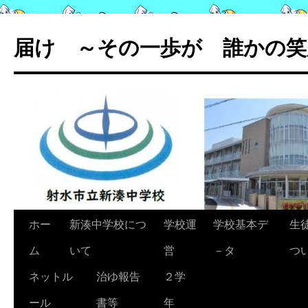
コ
ン
届け ～その一歩が 誰かの笑
テ
ン
ツ
へ
ス
キ
ッ
プ
ホー
新湊中学校につ
学校運
学校基本デ
生
ム
いて
営
－タ
つ
ネットル
治ゆ報告
２学
ール
書等
年