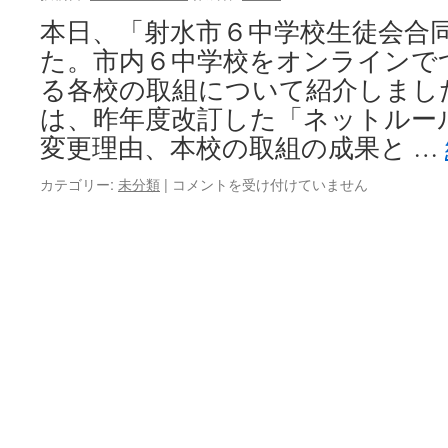
本日、「射水市６中学校生徒会合
た。市内６中学校をオンラインでつ
る各校の取組について紹介しまし
は、昨年度改訂した「ネットルー
変更理由、本校の取組の成果と …
射
カテゴリー:
未分類
|
コメントを受け付けていません
水
市
６
中
学
校
生
徒
会
合
同
集
会