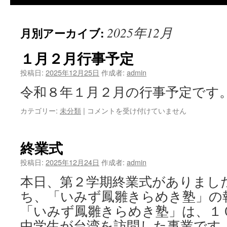
2025年12月
月別アーカイブ:
１月２月行事予定
投稿日:
2025年12月25日
作成者:
admin
令和８年１月２月の行事予定です。
１
カテゴリー:
未分類
|
コメントを受け付けていません
月
２
月
終業式
行
事
投稿日:
2025年12月24日
作成者:
admin
予
本日、第２学期終業式がありました
定
は
ち、「いみず鳳雛きらめき塾」の
「いみず鳳雛きらめき塾」は、１
中学生が台湾を訪問した事業です