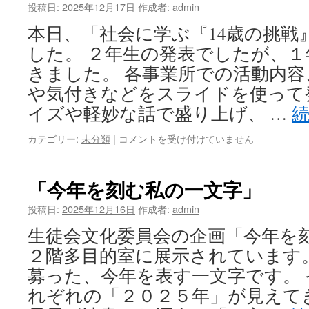
投稿日:
2025年12月17日
作成者:
admin
本日、「社会に学ぶ『14歳の挑戦
した。 ２年生の発表でしたが、
きました。 各事業所での活動内
や気付きなどをスライドを使って
イズや軽妙な話で盛り上げ、 …
２
カテゴリー:
未分類
|
コメントを受け付けていません
年
生
「社
「今年を刻む私の一文字」
会
に
投稿日:
2025年12月16日
作成者:
admin
学
生徒会文化委員会の企画「今年を
ぶ
『14
２階多目的室に展示されています
歳
募った、今年を表す一文字です。
の
挑
れぞれの「２０２５年」が見えて
戦』」