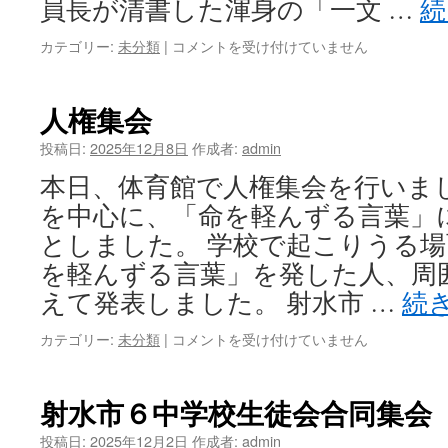
員長が清書した渾身の「一文 …
続
発
表
「今
カテゴリー:
未分類
|
コメントを受け付けていません
会
年
は
を
刻
人権集会
む
私
投稿日:
2025年12月8日
作成者:
admin
の
本日、体育館で人権集会を行いまし
一
文
を中心に、「命を軽んずる言葉」
字」
としました。 学校で起こりうる
は
を軽んずる言葉」を発した人、周
えて発表しました。 射水市 …
続
人
カテゴリー:
未分類
|
コメントを受け付けていません
権
集
会
射水市６中学校生徒会合同集会
は
投稿日:
2025年12月2日
作成者:
admin