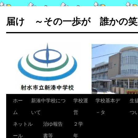
コ
ン
届け ～その一歩が 誰かの笑
テ
ン
ツ
へ
ス
キ
ッ
プ
ホー
新湊中学校につ
学校運
学校基本デ
生
ム
いて
営
－タ
つ
ネットル
治ゆ報告
２学
ール
書等
年