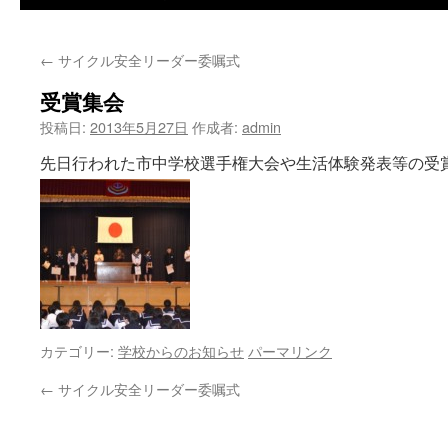
←
サイクル安全リーダー委嘱式
受賞集会
投稿日:
2013年5月27日
作成者:
admin
先日行われた市中学校選手権大会や生活体験発表等の受
カテゴリー:
学校からのお知らせ
パーマリンク
←
サイクル安全リーダー委嘱式