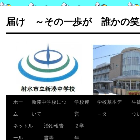
コ
ン
届け ～その一歩が 誰かの笑
テ
ン
ツ
へ
ス
キ
ッ
プ
ホー
新湊中学校につ
学校運
学校基本デ
生
ム
いて
営
－タ
つ
ネットル
治ゆ報告
２学
ール
書等
年