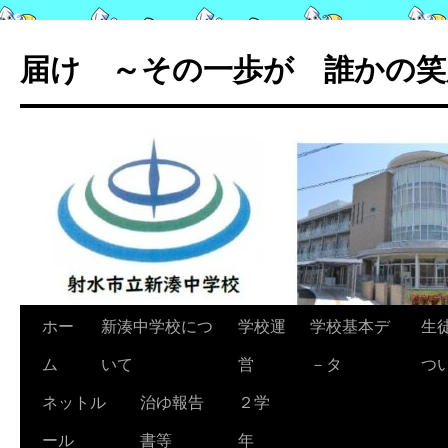
コ
ン
届け ～その一歩が 誰かの笑
テ
ン
ツ
へ
ス
キ
ッ
プ
ホー
新湊中学校につ
学校運
学校基本デ
生
ム
いて
営
－タ
つ
ネットル
治ゆ報告
２学
ール
書等
年