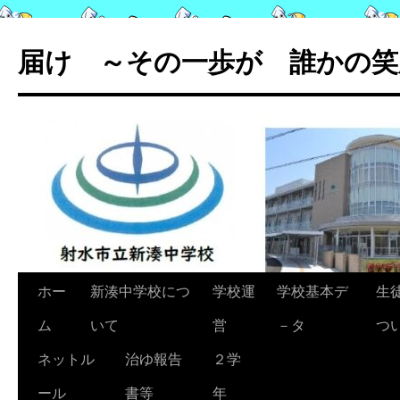
コ
ン
届け ～その一歩が 誰かの笑
テ
ン
ツ
へ
ス
キ
ッ
プ
ホー
新湊中学校につ
学校運
学校基本デ
生
ム
いて
営
－タ
つ
ネットル
治ゆ報告
２学
ール
書等
年