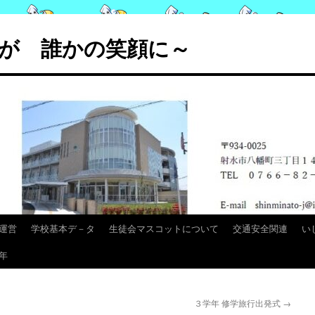
が 誰かの笑顔に～
運営
学校基本デ－タ
生徒会マスコットについて
交通安全関連
い
年
３学年 修学旅行出発式
→