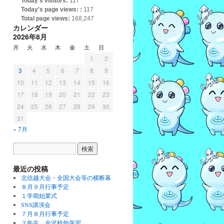
Today's visitors:
117
Today's page views: :
117
Total page views:
168,247
カレンダー
2026年8月
月
火
水
木
金
土
日
1
2
3
4
5
6
7
8
9
10
11
12
13
14
15
16
17
18
19
20
21
22
23
24
25
26
27
28
29
30
31
« 7月
最近の投稿
北信越大会・全国大会等の横断幕
８月９月行事予定
１学期始業式
SNS講演会
７月８月行事予定
２年生 金沢校外学習