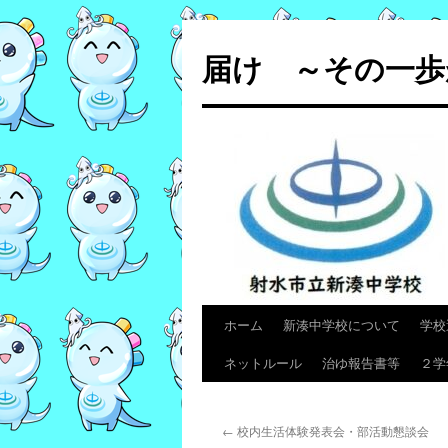
コ
ン
届け ～その一歩
テ
ン
ツ
へ
ス
キ
ッ
プ
ホーム
新湊中学校について
学校
ネットルール
治ゆ報告書等
２学
←
校内生活体験発表会・部活動懇談会