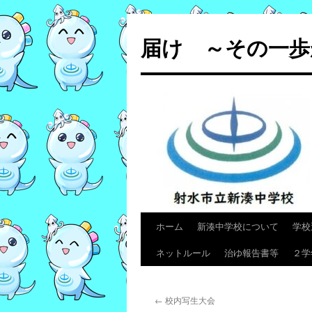
コ
ン
届け ～その一歩
テ
ン
ツ
へ
ス
キ
ッ
プ
ホーム
新湊中学校について
学校
ネットルール
治ゆ報告書等
２学
←
校内写生大会