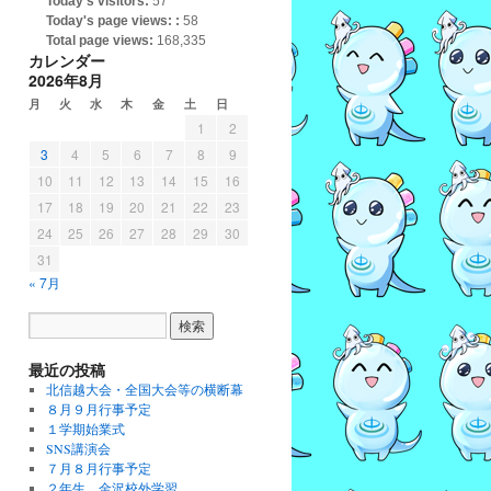
Today's visitors:
57
Today's page views: :
58
Total page views:
168,335
カレンダー
2026年8月
月
火
水
木
金
土
日
1
2
3
4
5
6
7
8
9
10
11
12
13
14
15
16
17
18
19
20
21
22
23
24
25
26
27
28
29
30
31
« 7月
最近の投稿
北信越大会・全国大会等の横断幕
８月９月行事予定
１学期始業式
SNS講演会
７月８月行事予定
２年生 金沢校外学習