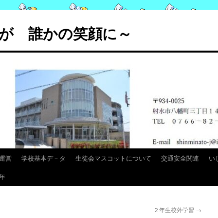
が 誰かの笑顔に～
運営
学校基本デ－タ
生徒会マスコットについて
交通安全関連
い
年
２年生校外学習
→