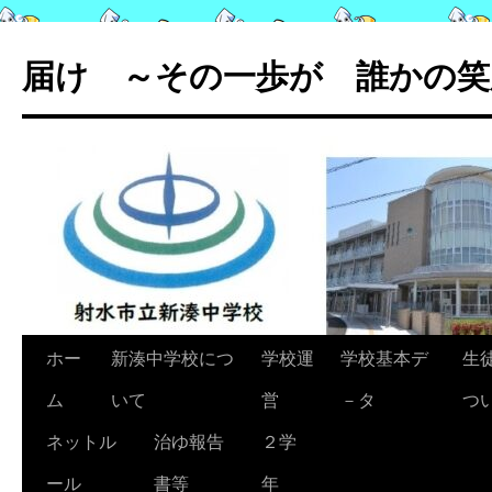
コ
ン
届け ～その一歩が 誰かの笑
テ
ン
ツ
へ
ス
キ
ッ
プ
ホー
新湊中学校につ
学校運
学校基本デ
生
ム
いて
営
－タ
つ
ネットル
治ゆ報告
２学
ール
書等
年