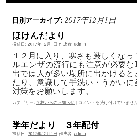
2017年12月1日
日別アーカイブ:
ほけんだより
投稿日:
2017年12月1日
作成者:
admin
１２月に入り、寒さも厳しくなっ
ルエンザの流行にも注意が必要な
出では人が多い場所に出かけると
たり、意識して手洗い・うがいに
対策をお願いします。
ほ
カテゴリー:
学校からのお知らせ
|
コメントを受け付けていませ
け
ん
だ
学年だより ３年配付
よ
り
投稿日:
2017年12月1日
作成者:
admin