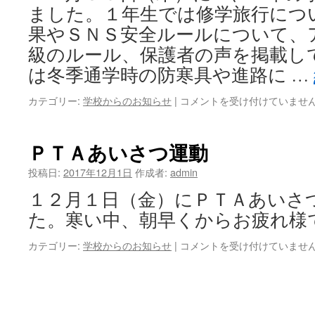
号
ました。１年生では修学旅行につ
は
果やＳＮＳ安全ルールについて、
級のルール、保護者の声を掲載し
は冬季通学時の防寒具や進路に …
学
カテゴリー:
学校からのお知らせ
|
コメントを受け付けていませ
年
だ
よ
ＰＴＡあいさつ運動
り
配
投稿日:
2017年12月1日
作成者:
admin
付
１２月１日（金）にＰＴＡあいさ
は
た。寒い中、朝早くからお疲れ
Ｐ
カテゴリー:
学校からのお知らせ
|
コメントを受け付けていませ
Ｔ
Ａ
あ
い
さ