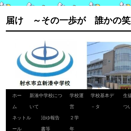
コ
ン
届け ～その一歩が 誰かの笑
テ
ン
ツ
へ
ス
キ
ッ
プ
ホー
新湊中学校につ
学校運
学校基本デ
生
ム
いて
営
－タ
つ
ネットル
治ゆ報告
２学
ール
書等
年