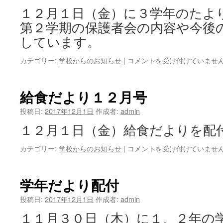
は
１２月１日（金）に３学年のたよ
第２学期の保護者会の内容や今後
しています。
学
カテゴリー:
学校からのお知らせ
|
コメントを受け付けていませ
年
だ
よ
給食だより１２月号
り
３
投稿日:
2017年12月1日
作成者:
admin
年
１２月１日（金）給食だよりを配
配
付
給
カテゴリー:
学校からのお知らせ
|
コメントを受け付けていませ
は
食
だ
よ
学年だより配付
り
１
投稿日:
2017年12月1日
作成者:
admin
２
１１月３０日（木）に１、２年の
月