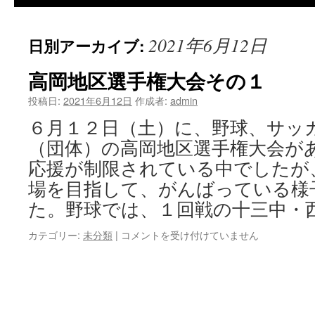
2021年6月12日
日別アーカイブ:
高岡地区選手権大会その１
投稿日:
2021年6月12日
作成者:
admin
６月１２日（土）に、野球、サッ
（団体）の高岡地区選手権大会が
応援が制限されている中でしたが
場を目指して、がんばっている様
た。野球では、１回戦の十三中・西
高
カテゴリー:
未分類
|
コメントを受け付けていません
岡
地
区
選
手