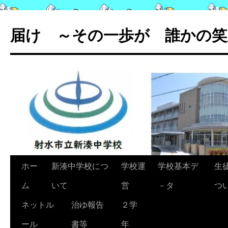
コ
ン
届け ～その一歩が 誰かの笑
テ
ン
ツ
へ
ス
キ
ッ
プ
ホー
新湊中学校につ
学校運
学校基本デ
生
ム
いて
営
－タ
つ
ネットル
治ゆ報告
２学
ール
書等
年