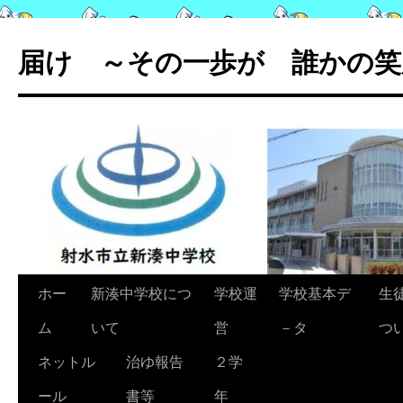
コ
ン
届け ～その一歩が 誰かの笑
テ
ン
ツ
へ
ス
キ
ッ
プ
ホー
新湊中学校につ
学校運
学校基本デ
生
ム
いて
営
－タ
つ
ネットル
治ゆ報告
２学
ール
書等
年