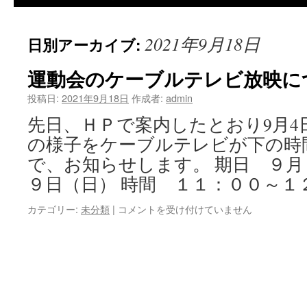
2021年9月18日
日別アーカイブ:
運動会のケーブルテレビ放映に
投稿日:
2021年9月18日
作成者:
admin
先日、ＨＰで案内したとおり9月4
の様子をケーブルテレビが下の時
で、お知らせします。 期日 ９月
９日（日） 時間 １１：００～１
運
カテゴリー:
未分類
|
コメントを受け付けていません
動
会
の
ケ
ー
ブ
ル