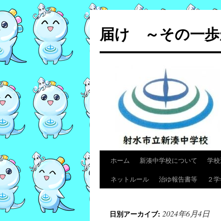
コ
ン
届け ～その一歩
テ
ン
ツ
へ
ス
キ
ッ
プ
ホーム
新湊中学校について
学校
ネットルール
治ゆ報告書等
２学
2024年6月4日
日別アーカイブ: