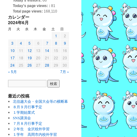
Today's visitors:
66
Today's page views: :
81
Total page views:
168,110
カレンダー
2024年6月
月
火
水
木
金
土
日
1
2
3
4
5
6
7
8
9
10
11
12
13
14
15
16
17
18
19
20
21
22
23
24
25
26
27
28
29
30
« 5月
7月 »
最近の投稿
北信越大会・全国大会等の横断幕
８月９月行事予定
１学期始業式
SNS講演会
７月８月行事予定
２年生 金沢校外学習
１学年 高岡市内校外学習