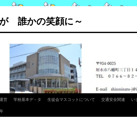
が 誰かの笑顔に～
運営
学校基本デ－タ
生徒会マスコットについて
交通安全関連
い
年