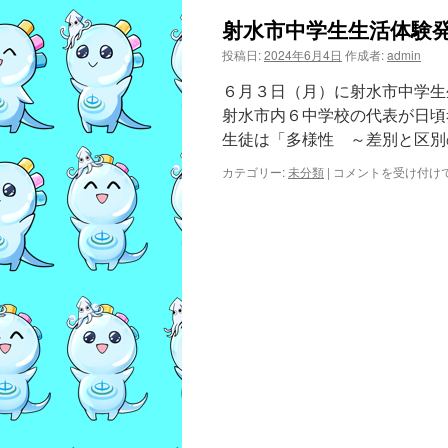
射水市中学生生活体験
投稿日:
2024年6月4日
作成者:
admin
６月３日（月）に射水市中学生
射水市内６中学校の代表が日頃
生徒は「多様性 ～差別と区別
射
カテゴリー:
未分類
|
コメントを受け付け
水
市
中
学
生
生
活
体
験
発
表
大
会
は