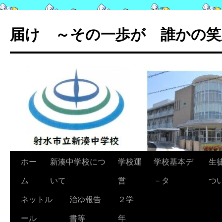
コ
ン
届け ～その一歩が 誰かの笑
テ
ン
ツ
へ
ス
キ
ッ
プ
ホー
新湊中学校につ
学校運
学校基本デ
生
ム
いて
営
－タ
つ
ネットル
治ゆ報告
２学
ール
書等
年