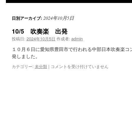
2024年10月5日
日別アーカイブ:
10/5 吹奏楽 出発
投稿日:
2024年10月5日
作成者:
admin
１０月６日に愛知県豊田市で行われる中部日本吹奏楽コ
発しました。
10/5
カテゴリー:
未分類
|
コメントを受け付けていません
吹
奏
楽
出
発
は