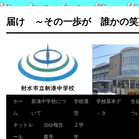
コ
ン
届け ～その一歩が 誰かの笑
テ
ン
ツ
へ
ス
キ
ッ
プ
ホー
新湊中学校につ
学校運
学校基本デ
生
ム
いて
営
－タ
つ
ネットル
治ゆ報告
２学
ール
書等
年