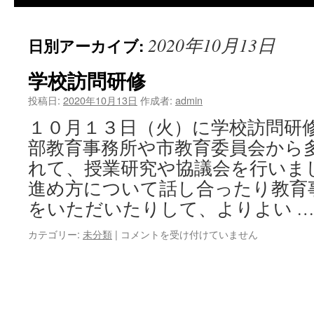
2020年10月13日
日別アーカイブ:
学校訪問研修
投稿日:
2020年10月13日
作成者:
admin
１０月１３日（火）に学校訪問研
部教育事務所や市教育委員会から
れて、授業研究や協議会を行いま
進め方について話し合ったり教育
をいただいたりして、よりよい 
学
カテゴリー:
未分類
|
コメントを受け付けていません
校
訪
問
研
修