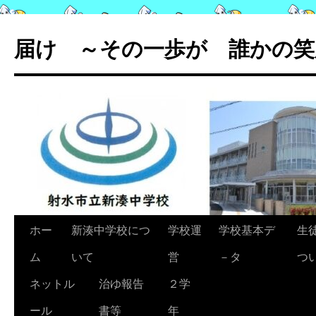
コ
ン
届け ～その一歩が 誰かの笑
テ
ン
ツ
へ
ス
キ
ッ
プ
ホー
新湊中学校につ
学校運
学校基本デ
生
ム
いて
営
－タ
つ
ネットル
治ゆ報告
２学
ール
書等
年