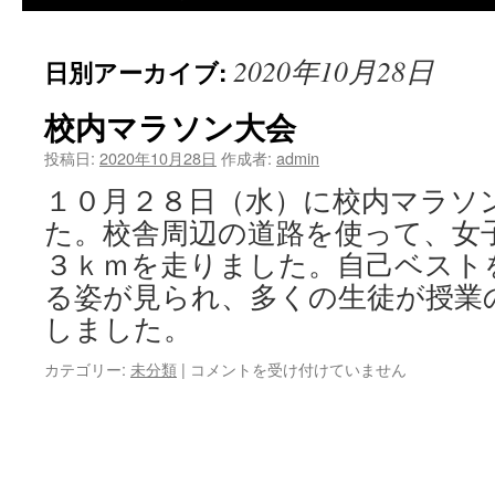
2020年10月28日
日別アーカイブ:
校内マラソン大会
投稿日:
2020年10月28日
作成者:
admin
１０月２８日（水）に校内マラソ
た。校舎周辺の道路を使って、女
３ｋｍを走りました。自己ベスト
る姿が見られ、多くの生徒が授業
しました。
校
カテゴリー:
未分類
|
コメントを受け付けていません
内
マ
ラ
ソ
ン